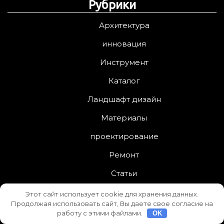
Рубрики
Архитектура
инновация
Инструмент
Каталог
Ландшафт дизайн
Материалы
проектирование
Ремонт
Статьи
Строительство
Этот сайт использует cookie для хранения данных.
Продолжая использовать сайт, Вы даете свое согласие на
Технологии
работу с этими файлами.
OK