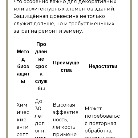
что особенно важно для декоративных
или архитектурных элементов зданий.
Защищённая древесина не только
служит дольше, но и требует меньших
затрат на ремонт и замену.
Про
Мето
длен
д
ие
Преимуще
биоз
срок
Недостатки
ства
ащит
а
ы
служ
бы
До
Хим
Высокая
30
Может
ичес
эффектив
лет
потребоватьс
кие
ность,
доп
я повторная
анти
лёгкость
олн
обработка,
септ
примене