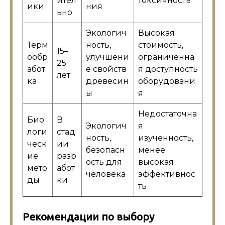
ител
токсичность
ики
ния
ьно
Экологич
Высокая
Терм
ность,
стоимость,
15–
ообр
улучшени
ограниченна
25
абот
е свойств
я доступность
лет
ка
древесин
оборудовани
ы
я
Недостаточна
Био
В
Экологич
я
логи
стад
ность,
изученность,
ческ
ии
безопасн
менее
ие
разр
ость для
высокая
мето
абот
человека
эффективнос
ды
ки
ть
Рекомендации по выбору