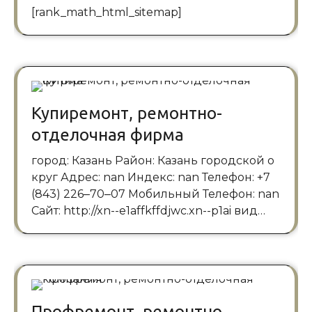
[rank_math_html_sitemap]
Купиремонт, ремонтно-
отделочная фирма
город: Казань Район: Казань городской о
круг Адрес: nan Индекс: nan Телефон: +7
(843) 226‒70‒07 Мобильный Телефон: nan
Сайт: http://xn--e1affkffdjwc.xn--p1ai вид…
Профремонт, ремонтно-