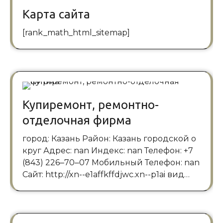
Карта сайта
[rank_math_html_sitemap]
Купиремонт, ремонтно-
отделочная фирма
город: Казань Район: Казань городской о
круг Адрес: nan Индекс: nan Телефон: +7
(843) 226‒70‒07 Мобильный Телефон: nan
Сайт: http://xn--e1affkffdjwc.xn--p1ai вид…