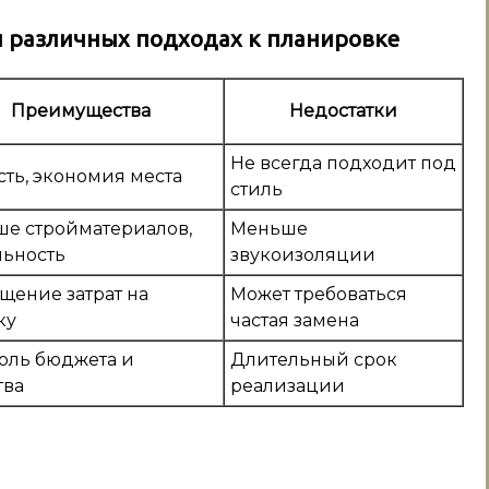
 различных подходах к планировке
Преимущества
Недостатки
Не всегда подходит под
сть, экономия места
стиль
е стройматериалов,
Меньше
ьность
звукоизоляции
щение затрат на
Может требоваться
ку
частая замена
оль бюджета и
Длительный срок
тва
реализации