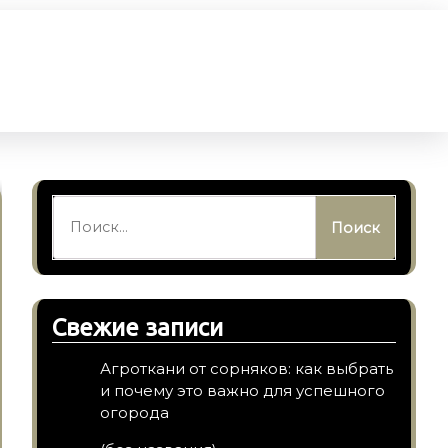
Найти:
Свежие записи
Агроткани от сорняков: как выбрать
и почему это важно для успешного
огорода