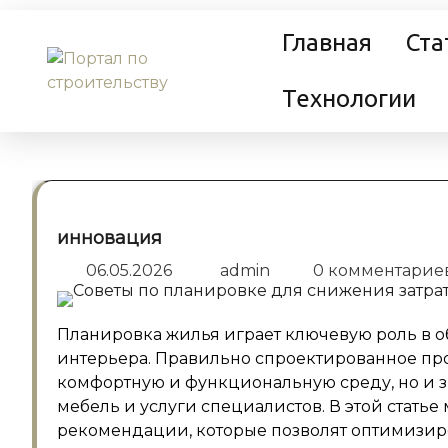
Перейти
Главная
Ста
к
содержанию
Технологии
инновация
06.05.2026
admin
0 комментарие
Планировка жилья играет ключевую роль в о
интерьера. Правильно спроектированное прос
комфортную и функциональную среду, но и зн
мебель и услуги специалистов. В этой стать
рекомендации, которые позволят оптимизиро