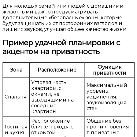
Для молодых семей или людей с домашними
животными важно предусматривать
дополнительные «безопасные» зоны, которые
будут защищать их от посторонних взглядов и
лишних звуков, улучшая общее качество жизни.
Пример удачной планировки с
акцентом на приватность
Функция
Зона
Расположение
приватности
Угловая часть
Максимальный
квартиры, с
уровень
окнами, не
Спальня
уединения,
выходящими на
звукоизоляция
соседние
стен
квартиры
Расположение
Общение без
Гостиная
ближе к входу, с
проникновения
и кухня
открытой
в приватные