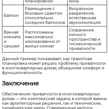
планировкой
зоны
Размещение с
Визуальное
боковым сдвигом
разделение,
Балкон
относительно
естественная
соседних балконов
звукоизоляция
Сохранение
Ванная
Расположены
личного
комната
максимально
пространства и
и
изолированно от
гигиенической
санузел
жилых комнат
приватности
Данный пример показывает, как грамотная
планировка может решать проблему приватности
в многоквартирных домах, объединяя комфорт и
функциональность.
Заключение
Обеспечение приватности в многоквартирных
домах — это комплексная задача, в которой важны
как архитектурные решения, так и технические,
дизайнерские меры. Современные методы