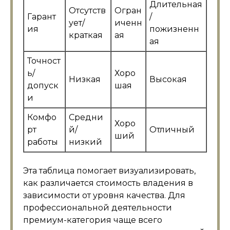
Длительная
Отсутств
Огран
Гарант
/
ует/
иченн
ия
пожизненн
краткая
ая
ая
Точност
ь/
Хоро
Низкая
Высокая
допуск
шая
и
Комфо
Средни
Хоро
рт
й/
Отличный
ший
работы
низкий
Эта таблица помогает визуализировать,
как различается стоимость владения в
зависимости от уровня качества. Для
профессиональной деятельности
премиум-категория чаще всего