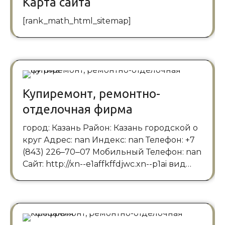
Карта сайта
[rank_math_html_sitemap]
Купиремонт, ремонтно-
отделочная фирма
город: Казань Район: Казань городской о
круг Адрес: nan Индекс: nan Телефон: +7
(843) 226‒70‒07 Мобильный Телефон: nan
Сайт: http://xn--e1affkffdjwc.xn--p1ai вид…