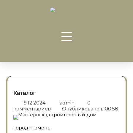
Перейти
к
содержанию
Каталог
19.12.2024
admin
0
комментариев
Опубликовано в
00:58
город: Тюмень