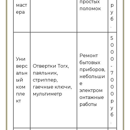
простых
маст
р
поломок
ера
у
б
.
5
0
0
Ремонт
Уни
0
бытовых
верс
Отвертки Torx,
-
приборов,
альн
паяльник,
7
небольши
ый
стриппер,
0
е
ком
гаечные ключи,
0
электром
пле
мультиметр
0
онтажные
кт
р
работы
у
б
.