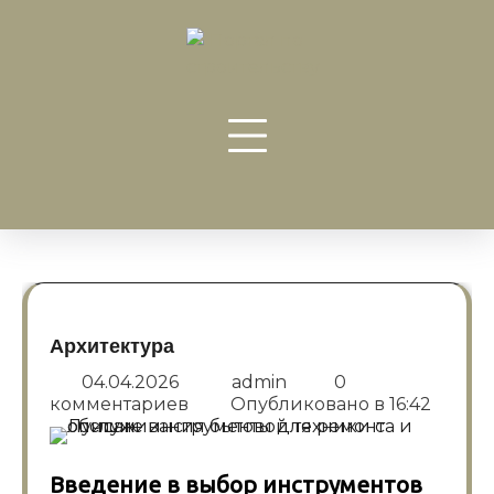
Перейти
к
содержанию
Архитектура
04.04.2026
admin
0
комментариев
Опубликовано в
16:42
Введение в выбор инструментов