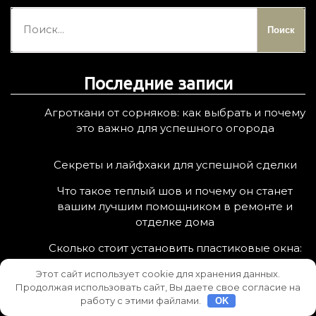
Н
а
й
т
Последние записи
и
:
Агроткани от сорняков: как выбрать и почему
это важно для успешного огорода
Секреты и лайфхаки для успешной сделки
Что такое теплый шов и почему он станет
вашим лучшим помощником в ремонте и
отделке дома
Сколько стоит установить пластиковые окна:
полный разбор цен и нюансов
Этот сайт использует cookie для хранения данных.
Продолжая использовать сайт, Вы даете свое согласие на
работу с этими файлами.
OK