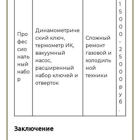
1
5
0
0
Динамометриче
Про
0
ский ключ,
Сложный
фес
-
термометр ИК,
ремонт
сио
2
вакуумный
газовой и
наль
5
насос,
холодиль
ный
0
расширенный
ной
набо
0
набор ключей и
техники
р
0
отверток
р
у
б
.
Заключение