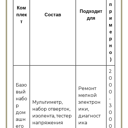
п
Ком
Подходит
р
плек
Состав
для
и
т
м
е
р
н
о
)
2
0
Базо
0
Ремонт
вый
0
мелкой
набо
-
Мультиметр,
электрон
р
3
набор отверток,
ики,
дом
0
изолента, тестер
диагност
ашн
0
напряжения
ика
его
0