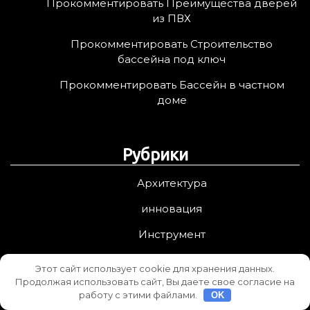
Прокомментировать Преимущества дверей
из ПВХ
Прокомментировать Строительство
бассейна под ключ
Прокомментировать Бассейн в частном
доме
Рубрики
Архитектура
инновация
Инструмент
Каталог
Этот сайт использует cookie для хранения данных.
Продолжая использовать сайт, Вы даете свое согласие на
Ландшафт дизайн
работу с этими файлами.
OK