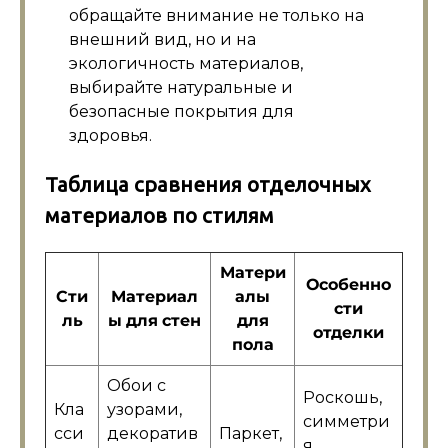
обращайте внимание не только на
внешний вид, но и на
экологичность материалов,
выбирайте натуральные и
безопасные покрытия для
здоровья.
Таблица сравнения отделочных
материалов по стилям
Матери
Особенно
Сти
Материал
алы
сти
ль
ы для стен
для
отделки
пола
Обои с
Роскошь,
Кла
узорами,
симметри
сси
декоратив
Паркет,
я,