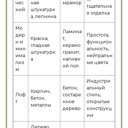
чес
ная
мрамор
тщательна
кий
штукатурк
я отделка
а, лепнина
Мо
Ламина
дер
Простота,
Краска,
т,
н и
функцион
гладкая
керамо
мин
альность,
штукатурк
гранит,
има
нейтральн
а
наливн
лиз
ые цвета
ой пол
м
Индустри
Бетон,
альный
Кирпич,
Лоф
состаре
стиль,
бетон,
т
нное
открытые
металлы
дерево
конструкц
ии
Дерево,