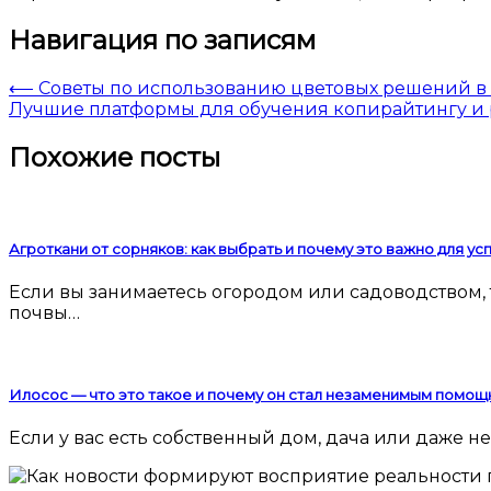
Навигация по записям
⟵
Советы по использованию цветовых решений в 
Лучшие платформы для обучения копирайтингу и 
Похожие посты
Агроткани от сорняков: как выбрать и почему это важно для у
Если вы занимаетесь огородом или садоводством, то наверняка сталкивались с проблемой сорняков. Они мешают росту культурных растений, забирают у
почвы…
Илосос — что это такое и почему он стал незаменимым помощ
Если у вас есть собственный дом, дача или даже