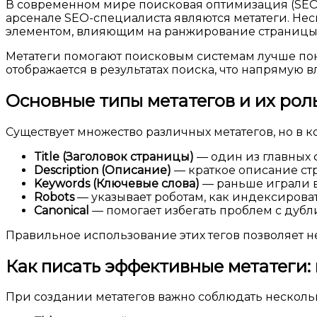
В современном мире поисковая оптимизация (SEO)
арсенале SEO-специалиста являются метатеги. Нес
элементом, влияющим на ранжирование страницы
Метатеги помогают поисковым системам лучше поня
отображается в результатах поиска, что напрямую вл
Основные типы метатегов и их рол
Существует множество различных метатегов, но в 
Title (Заголовок страницы)
— один из главных ф
Description (Описание)
— краткое описание стр
Keywords (Ключевые слова)
— раньше играли в
Robots
— указывает роботам, как индексирова
Canonical
— помогает избегать проблем с дубл
Правильное использование этих тегов позволяет не
Как писать эффективные метатеги:
При создании метатегов важно соблюдать несколь