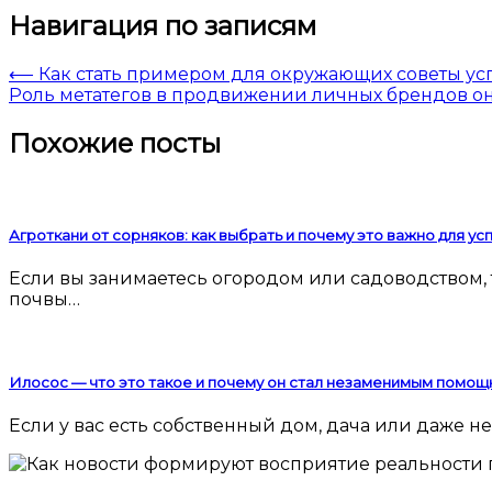
Навигация по записям
⟵
Как стать примером для окружающих советы у
Роль метатегов в продвижении личных брендов о
Похожие посты
Агроткани от сорняков: как выбрать и почему это важно для у
Если вы занимаетесь огородом или садоводством, то наверняка сталкивались с проблемой сорняков. Они мешают росту культурных растений, забирают у
почвы…
Илосос — что это такое и почему он стал незаменимым помощ
Если у вас есть собственный дом, дача или даже