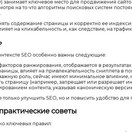
 занимает ключевое место для продвижения сайто
мотря на то что алгоритмы поисковых систем постоя
.
ть содержание страницы и корректно ее индексиро
ияет на кликабельность и, как следствие, на трафик
ь
контексте SEO особенно важны следующие:
акторов ранжирования, отображается в результатах 
аницы, влияет на привлекательность сниппета в п
ажную роль, сейчас имеют минимальное влияние, н
ть страницу (например, запрещает или разрешает и
ированием контента, указывая каноническую верси
 только улучшить SEO, но и повысить удобство для 
 практические советы
ко ключевых правил: