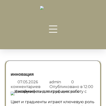
Перейти
к
содержанию
инновация
07.05.2026
admin
0
комментариев
Опубликовано в
12:00
Цвет и градиенты играют ключевую роль