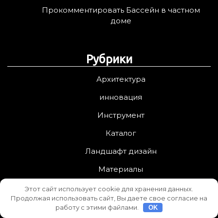
Прокомментировать Бассейн в частном
доме
Рубрики
Архитектура
инновация
Инструмент
Каталог
Ландшафт дизайн
Материалы
проектирование
Этот сайт использует cookie для хранения данных.
Продолжая использовать сайт, Вы даете свое согласие на
Ремонт
работу с этими файлами.
OK