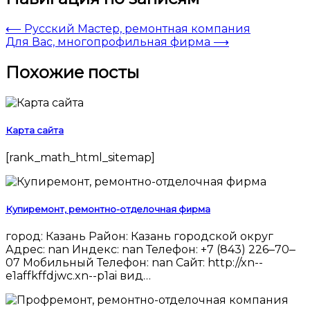
⟵
Русский Мастер, ремонтная компания
Для Вас, многопрофильная фирма
⟶
Похожие посты
Карта сайта
[rank_math_html_sitemap]
Купиремонт, ремонтно-отделочная фирма
город: Казань Район: Казань городской округ
Адрес: nan Индекс: nan Телефон: +7 (843) 226‒70‒
07 Мобильный Телефон: nan Сайт: http://xn--
e1affkffdjwc.xn--p1ai вид…