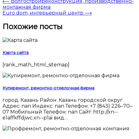
⟵
Волгостройреконструкция, производственно-
монтажная фирма
Euro dom, интерьерный центр
⟶
Похожие посты
Карта сайта
[rank_math_html_sitemap]
Купиремонт, ремонтно-отделочная фирма
город: Казань Район: Казань городской округ
Адрес: nan Индекс: nan Телефон: +7 (843) 226‒70‒
07 Мобильный Телефон: nan Сайт: http://xn--
e1affkffdjwc.xn--p1ai вид…