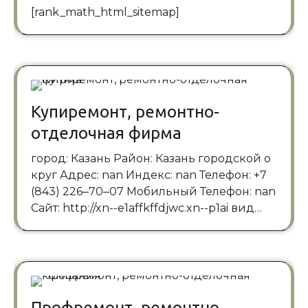
[rank_math_html_sitemap]
Купиремонт, ремонтно-
отделочная фирма
город: Казань Район: Казань городской о
круг Адрес: nan Индекс: nan Телефон: +7
(843) 226‒70‒07 Мобильный Телефон: nan
Сайт: http://xn--e1affkffdjwc.xn--p1ai вид…
Профремонт, ремонтно-